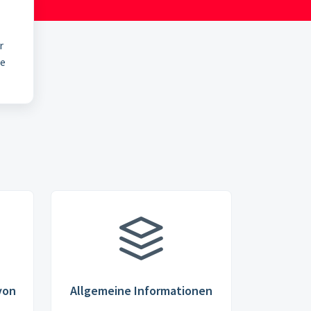
r
ie
mula
von
Allgemeine Informationen