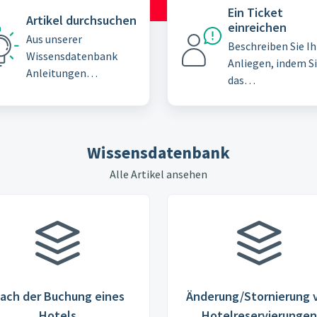
Ein Ticket
Artikel durchsuchen
einreichen
Aus unserer
Beschreiben Sie Ih
Wissensdatenbank
Anliegen, indem S
Anleitungen
das
erforschen und Best
Supportticketfor
Practices lernen
r ausfüllen
Wissensdatenbank
Alle Artikel ansehen
ach der Buchung eines
Änderung/Stornierung 
Hotels
Hotelreservierungen