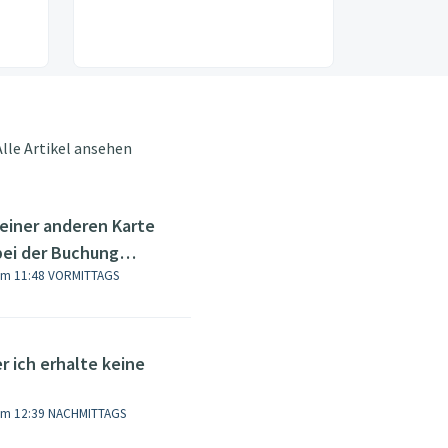
Alle Artikel ansehen
 einer anderen Karte
 bei der Buchung
 um 11:48 VORMITTAGS
vierung im Hotel
r ich erhalte keine
 um 12:39 NACHMITTAGS