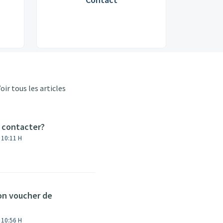
oir tous les articles
 contacter?
à 10:11 H
n voucher de
à 10:56 H