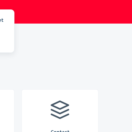
et
et
Contact