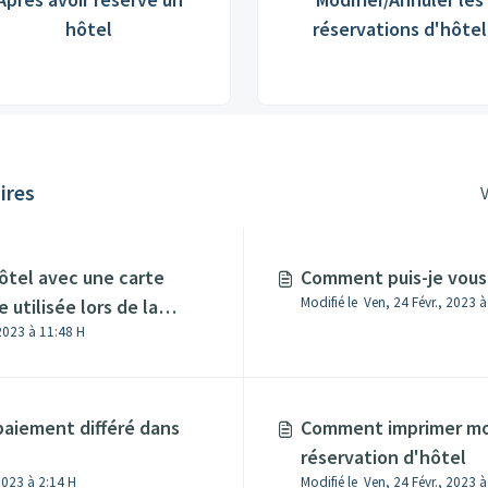
hôtel
réservations d'hôtel
ires
V
hôtel avec une carte
Comment puis-je vous
Modifié le Ven, 24 Févr., 2023 
 utilisée lors de la
 2023 à 11:48 H
 réservation payante à
paiement différé dans
Comment imprimer mo
réservation d'hôtel
Modifié le Jeu, 23 Févr., 2023 à 2:14 H
Modifié le Ven, 24 Févr., 2023 