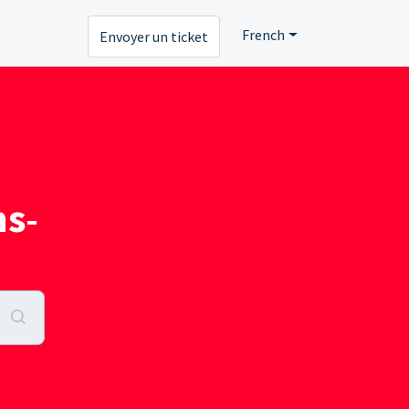
French
Envoyer un ticket
s-