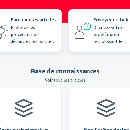
Parcourir les articles
Envoyer un tick
Explorez les
Décrivez votre
procédures et
problème en
découvrez les bonnes
remplissant le
pratiques dans notre
formulaire du tick
base de connaissances
Base de connaissances
Voir tous les articles
Après avoir réservé un
Modifier/Annuler les