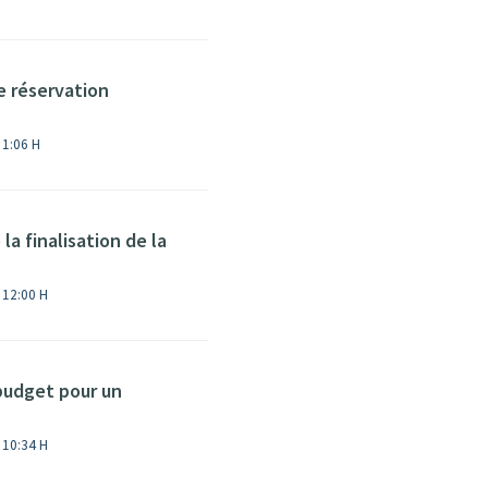
 réservation
Modifié le Ven, 24 Févr., 2023 à 1:06 H
la finalisation de la
à 12:00 H
budget pour un
à 10:34 H