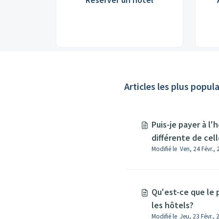
Articles les plus popula
Puis-je payer à l'
différente de celle
Modifié le Ven, 24 Févr.,
réservation d'une
l'hôtel?
Qu'est-ce que le 
les hôtels?