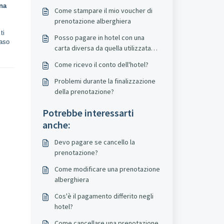
una
Come stampare il mio voucher di
prenotazione alberghiera
ti
Posso pagare in hotel con una
caso
carta diversa da quella utilizzata
per effettuare una prenotazione a
Come ricevo il conto dell'hotel?
pagamento in hotel?
Problemi durante la finalizzazione
della prenotazione?
Potrebbe interessarti
anche:
Devo pagare se cancello la
prenotazione?
Come modificare una prenotazione
alberghiera
Cos'è il pagamento differito negli
hotel?
Come cancellare una prenotazione