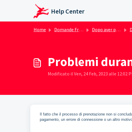
Salta al contenuto principale
Help Center
Home
Domande Frequenti (FAQ)
Dopo aver prenotato un hotel
Do
Problemi durant
Modificato il Ven, 24 Feb, 2023 alle 12:02 
Il fatto che il processo di prenotazione non si conclu
pagamento, un errore di connessione o un altro motivo 