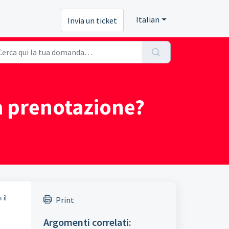
Italian
Invia un ticket
la prenotazione?
 il
Print
Argomenti correlati: