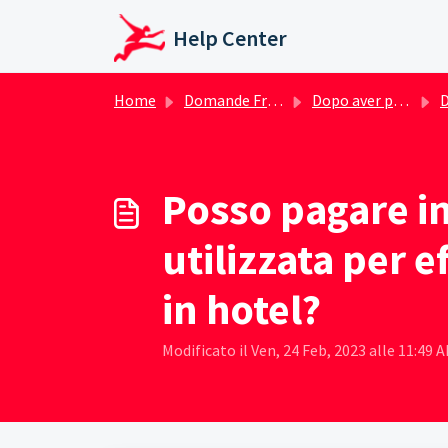
Salta al contenuto principale
Help Center
Home
Domande Frequenti (FAQ)
Dopo aver prenotato un hotel
Do
Posso pagare in
utilizzata per
in hotel?
Modificato il Ven, 24 Feb, 2023 alle 11:49 