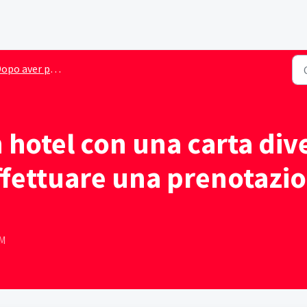
po aver prenotato un hotel
 hotel con una carta div
 effettuare una prenotaz
AM