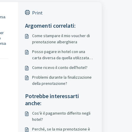
Print
ersa
Argomenti correlati:
per
Come stampare il mio voucher di
ò
prenotazione alberghiera
ersa
Posso pagare in hotel con una
carta diversa da quella utilizzata
per effettuare una prenotazione a
Come ricevo il conto dell'hotel?
pagamento in hotel?
Problemi durante la finalizzazione
della prenotazione?
Potrebbe interessarti
anche:
Cos'è il pagamento differito negli
hotel?
Perché, se la mia prenotazione è