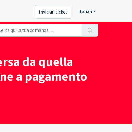
Italian
Invia un ticket
ersa da quella
ione a pagamento