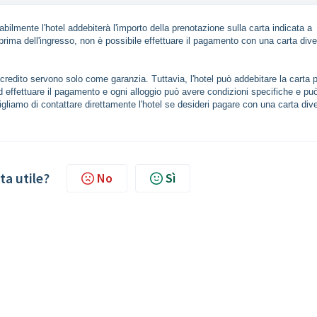
babilmente l'hotel addebiterà l'importo della prenotazione sulla carta indicata a
rima dell'ingresso, non è possibile effettuare il pagamento con una carta div
di credito servono solo come garanzia. Tuttavia, l'hotel può addebitare la carta 
l ad effettuare il pagamento e ogni alloggio può avere condizioni specifiche e pu
sigliamo di contattare direttamente l'hotel se desideri pagare con una carta div
ta utile?
No
Sì